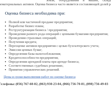
земли, оборудования и машин, складс
нематериальных активов. Оценка бизнеса часто является составляющей долей р
Оценка бизнеса необходима при:
Полной или частичной продаже предприятия;
Разработке бизнес-плана;
Реструктуризации бизнеса / предприятия;
Проведении разного рода операций с ценными бумагами предприятия;
Проведении страховых операций;
Получении кредита;
Переоценке активов предприятия с целью бухгалтерского учета;
Эмиссии ценных бумаг;
Определении базы налогообложения;
Кредитоспособности предприятия;
Определении арендной платы при аренде бизнеса;
Соответственных судебных решениях;
Принятии управленческих решений.
Цены и сроки выполнения работ по оценке бизнеса
Телефоны: (056) 767-60-02, (063) 930-23-04, (066) 756-70-81, (098) 756-49-03