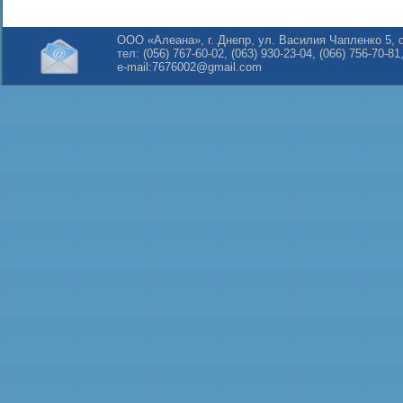
ООО «Алеана», г. Днепр, ул. Василия Чапленко 5, 
тел: (056) 767-60-02, (063) 930-23-04, (066) 756-70-81
e-mail:
7676002@gmail.com