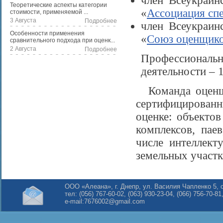
член Всеукраин
Теоретические аспекты категории
«
Ассоциация сп
стоимости, применяемой ...
3 Августа
Подробнее
член Всеукраин
Особенности применения
«
Союз оценщико
сравнительного подхода при оценк...
2 Августа
Подробнее
Профессион
деятельности – 1
Команда оценщ
сертифицированн
оценке: объекто
комплексов, пае
числе интеллект
земельных участк
ООО «Алеана», г. Днепр, ул. Василия Чапленко 5, 
тел: (056) 767-60-02, (063) 930-23-04, (066) 756-70-81
e-mail:
7676002@gmail.com