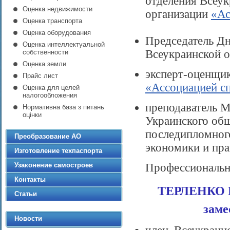
отделения Всеу
Оценка недвижимости
организации
«Ас
Оценка транспорта
Оценка оборудования
Председатель Дн
Оценка интеллектуальной
Всеукраинской 
собственности
Оценка земли
эксперт-оценщи
Прайс лист
«Ассоциацией с
Оценка для целей
налогообложения
преподаватель М
Нормативна база з питань
оцінки
Украинского общ
последипломног
Преобразование АО
экономики и пра
Изготовление техпаспорта
Узаконение самостроев
Профессиональны
Контакты
ТЕРЛЕНКО 
Статьи
заме
Новости