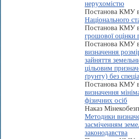
нерухомістю
Постанова КМУ в
Національного ст
Постанова КМУ в
грошової оцінки 
Постанова КМУ в
визначення розмі
зайняття земельн
цільовим признач
ґрунту) без спеці
Постанова КМУ в
визначення мінім
фізичних осіб
Наказ Мінекобезп
Методики визначе
засміченням земе
законодавства