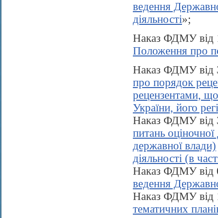
ведення Державно
діяльності
»;
Наказ ФДМУ від 
Положення про по
Наказ ФДМУ від 
про порядок реце
рецензентами, щ
України, його рег
Наказ ФДМУ від 
питань оціночної 
державної влади)
діяльності (в час
Наказ ФДМУ від 
ведення Державно
Наказ ФДМУ від 
тематичних планів