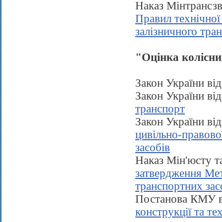
Наказ Мінтрансзв
Правил технічної
залізничного тра
"Оцінка колісни
Закон України ві
Закон України ві
транспорт
Закон України ві
цивільно-правово
засобів
Наказ Мін'юсту 
затвердження Мет
транспортних зас
Постанова КМУ в
конструкції та те