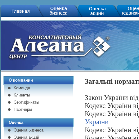
Загальні нормат
О компании
Команда
Клиенты
Закон України ві
Сертификаты
Кодекс України в
Партнеры
Кодекс України в
України
Оценка
Кодекс України в
Оценка бизнеса
Кодекс України в
Оценка акций