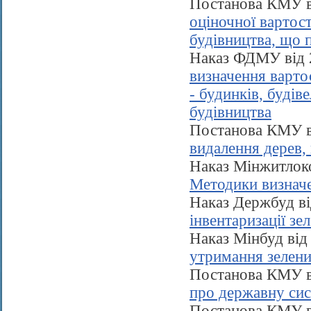
Постанова КМУ в
оціночної вартост
будівництва, що 
Наказ ФДМУ від 
визначення варто
- будинків, будів
будівництва
Постанова КМУ в
видалення дерев, 
Наказ Мінжитлок
Методики визначе
Наказ Держбуд в
інвентаризації з
Наказ Мінбуд від
утримання зелени
Постанова КМУ в
про державну сис
Постанова КМУ в