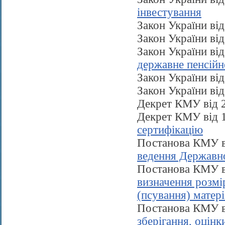
інвестування
Закон України ві
Закон України ві
Закон України ві
державне пенсійн
Закон України ві
Закон України ві
Декрет КМУ від 
Декрет КМУ від 
сертифікацію
Постанова КМУ в
ведення Державн
Постанова КМУ в
визначення розмір
(псування) матер
Постанова КМУ в
зберігання, оцінк