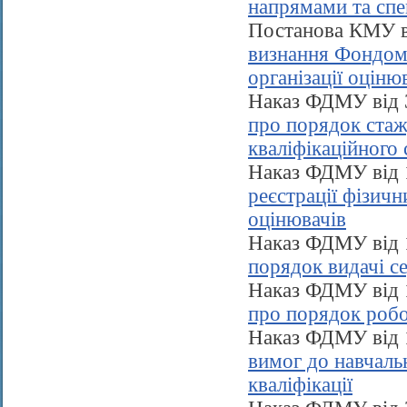
напрямами та спе
Постанова КМУ в
визнання Фондом 
організації оціню
Наказ ФДМУ від 
про порядок стаж
кваліфікаційного
Наказ ФДМУ від 
реєстрації фізичн
оцінювачів
Наказ ФДМУ від 
порядок видачі се
Наказ ФДМУ від 
про порядок робо
Наказ ФДМУ від 
вимог до навчаль
кваліфікації