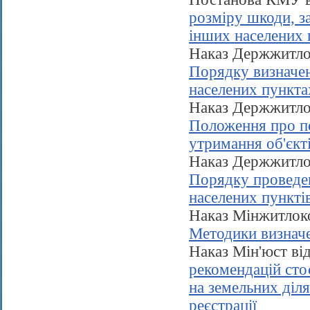
розміру шкоди, з
інших населених 
Наказ Держжитло
Порядку визначен
населених пункта
Наказ Держжитло
Положення про по
утримання об'єкт
Наказ Держжитло
Порядку проведен
населених пункті
Наказ Мінжитлок
Методики визначе
Наказ Мін'юст ві
рекомендацій сто
на земельних діля
реєстрації