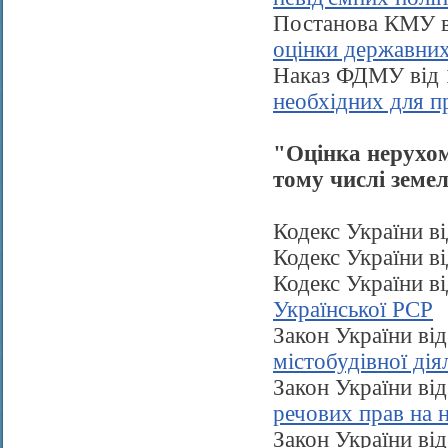
Постанова КМУ в
оцінки державни
Наказ ФДМУ вiд 
необхідних для п
"Оцінка нерухом
тому числі земе
Кодекс України в
Кодекс України в
Кодекс України в
Української РСР
Закон України ві
містобудівної дія
Закон України ві
речових прав на 
Закон України ві