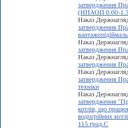
затвердження Пра
(НПАОП 0.00-1.3
Наказ Держнагля
затвердження Прав
вантажопідіймаль
Наказ Держнагля
затвердження Пра
Наказ Держнагля
затвердження Прав
Наказ Держнагля
затвердження Прав
техніки
Наказ Держнагля
затвердження "Пр
котлів, що працюю
водогрійних котлі
115 град.С