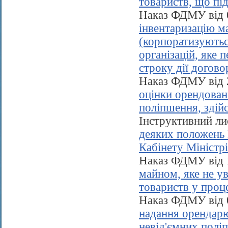
товариств, що пі
Наказ ФДМУ від 
інвентаризацію м
(корпоратизуютьс
організацій, яке 
строку дії догово
Наказ ФДМУ від 
оцінки орендован
поліпшення, здійс
Інструктивний л
деяких положень 
Кабінету Міністр
Наказ ФДМУ від 
майном, яке не у
товариств у проце
Наказ ФДМУ від 
надання орендарю
невід'ємних полі