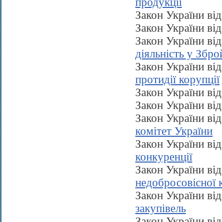
продукції
Закон України ві
Закон України ві
Закон України ві
діяльність у Збр
Закон України ві
протидії корупції
Закон України ві
Закон України ві
Закон України ві
комітет України
Закон України ві
конкуренції
Закон України ві
недобросовісної 
Закон України ві
закупівель
Закон України ві