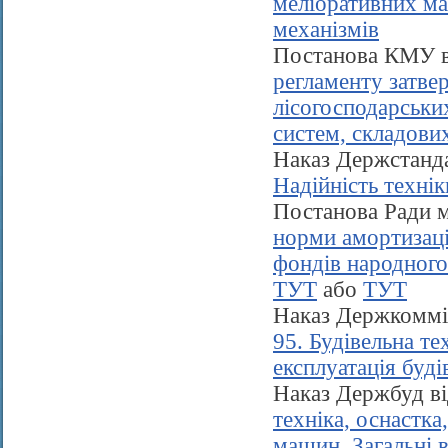
меліоративних ма
механізмів
Постанова КМУ в
регламенту затве
лісогосподарських
систем, складови
Наказ Держстанда
Надійність технік
Постанова Ради м
норми амортизаці
фондів народного
ТУТ
або
ТУТ
Наказ Держкоммі
95. Будівельна те
експлуатація буд
Наказ Держбуд ві
техніка, оснастка
машин. Загальні 