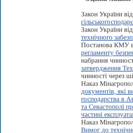
Закон України ві
сільськогосподар
Закон України ві
технічного забез
Постанова КМУ в
регламенту безпе
набрання чиннос
затвердження Тех
чинності через ші
Наказ Мінагропол
документів, які 
господарства в А
та Севастополі п
частині експлуата
Наказ Мінагропол
Вимог до технічн