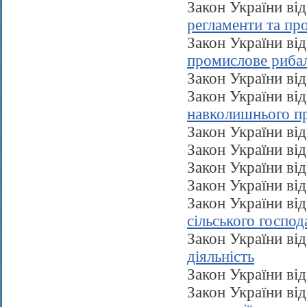
Закон України ві
регламенти та пр
Закон України ві
промислове рибал
Закон України ві
Закон України ві
навколишнього п
Закон України ві
Закон України ві
Закон України ві
Закон України ві
Закон України ві
сільського господ
Закон України ві
діяльність
Закон України ві
Закон України ві