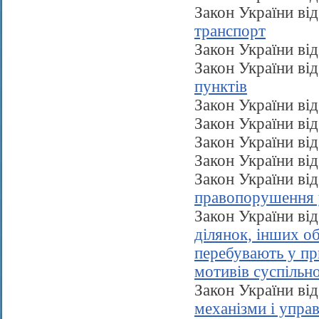
Закон України ві
транспорт
Закон України ві
Закон України ві
пунктів
Закон України ві
Закон України ві
Закон України ві
Закон України ві
Закон України ві
правопорушення у
Закон України ві
ділянок, інших об
перебувають у при
мотивів суспільно
Закон України ві
механізми і упра