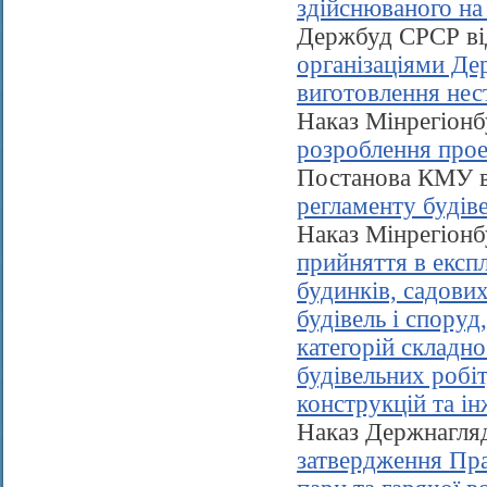
здійснюваного на 
Держбуд СРСР від
організаціями Де
виготовлення нес
Наказ Мінрегіонб
розроблення проек
Постанова КМУ в
регламенту будіве
Наказ Мінрегіонб
прийняття в експ
будинків, садови
будівель і споруд
категорій складно
будівельних робіт
конструкцій та і
Наказ Держнагля
затвердження Пра