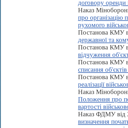
договору оренди 
Наказ Міноборон
про організацію 
рухомого військо
Постанова КМУ в
державної та ком
Постанова КМУ в
відчуження об'єк
Постанова КМУ в
списання об'єктів
Постанова КМУ в
реалізації війсь
Наказ Міноборон
Положення про по
вартості військов
Наказ ФДМУ від 
визначення початк