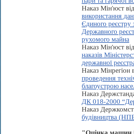
пари та гарячої в
Наказ Мін'юст ві
використання дан
Єдиного реєстру 
Державного реєст
рухомого майна
Наказ Мін'юст ві
наказів Міністерс
державної реєстр
Наказ Мінрегіон 
проведення техніч
благоустрою насе
Наказ Держстанд
ДК 018-2000 “Дер
Наказ Держкомст
будівництва (НП
"Оцінка машин 